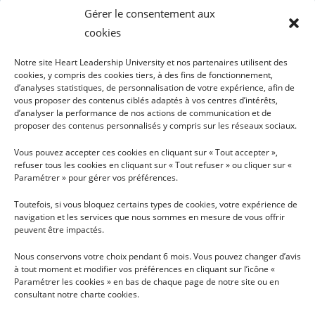
Gérer le consentement aux
cookies
Notre site Heart Leadership University et nos partenaires utilisent des
cookies, y compris des cookies tiers, à des fins de fonctionnement,
d’analyses statistiques, de personnalisation de votre expérience, afin de
vous proposer des contenus ciblés adaptés à vos centres d’intérêts,
INFOS
PLAN DU SITE
d’analyser la performance de nos actions de communication et de
proposer des contenus personnalisés y compris sur les réseaux sociaux.
TÉLÉCHARGER LA
HLU
BROCHURE
Vous pouvez accepter ces cookies en cliquant sur « Tout accepter »,
PRÉSENTATION
refuser tous les cookies en cliquant sur « Tout refuser » ou cliquer sur «
CONDITIONS GÉNÉRALES
RECHERCHE
Paramétrer » pour gérer vos préférences.
D'UTILISATION
NOUS SOUTENIR
Toutefois, si vous bloquez certains types de cookies, votre expérience de
NOUS CONTACTER
navigation et les services que nous sommes en mesure de vous offrir
peuvent être impactés.
PRESSE
Nous conservons votre choix pendant 6 mois. Vous pouvez changer d’avis
à tout moment et modifier vos préférences en cliquant sur l’icône «
Paramétrer les cookies » en bas de chaque page de notre site ou en
INSCRIPTION À LA NEWSLETTER MENSUELLE
consultant notre charte cookies.