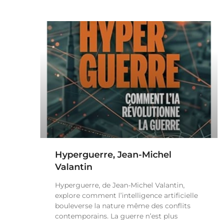
Hyperguerre, Jean-Michel
Valantin
Hyperguerre, de Jean-Michel Valantin,
explore comment l’intelligence artificielle
bouleverse la nature même des conflits
contemporains. La guerre n’est plus