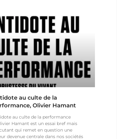
tidote au culte de la
rformance, Olivier Hamant
idote au culte de la performance
livier Hamant est un essai bref mais
cutant qui remet en question une
eur devenue centrale dans nos sociétés