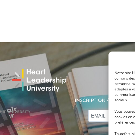
Notre site H
compris des 
personnalisa
adaptés à vo
communicati
sociaux.
E
INSCRIPTION À LA NEWS
Vous pouvez 
HIP UNIVERSITY
cookies en c
préférences
Toutefois, s