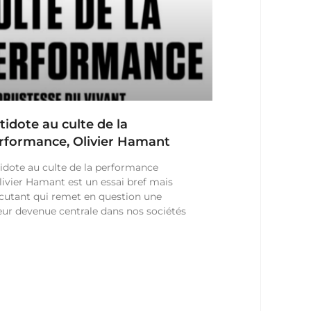
tidote au culte de la
rformance, Olivier Hamant
idote au culte de la performance
livier Hamant est un essai bref mais
cutant qui remet en question une
eur devenue centrale dans nos sociétés