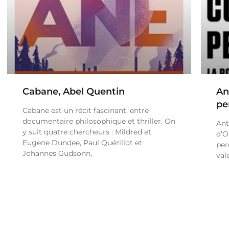
Cabane, Abel Quentin
An
pe
Cabane est un récit fascinant, entre
documentaire philosophique et thriller. On
Ant
y suit quatre chercheurs : Mildred et
d’O
Eugene Dundee, Paul Quérillot et
per
Johannes Gudsonn,
val