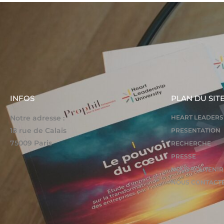
INFOS
PLAN DU SIT
Notre adresse :
HEART LEADERS
18 rue de Calais
PRESENTATION
75009 Paris
RECHERCHE
PRESSE
NOUS SOUTENIR
NOUS CONTACT