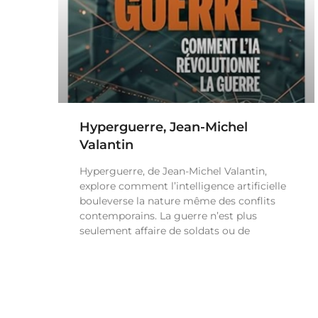
Hyperguerre, Jean-Michel
Valantin
Hyperguerre, de Jean-Michel Valantin,
explore comment l’intelligence artificielle
bouleverse la nature même des conflits
contemporains. La guerre n’est plus
seulement affaire de soldats ou de