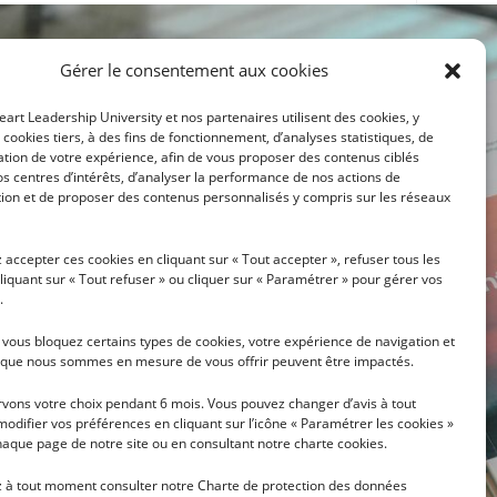
Gérer le consentement aux cookies
eart Leadership University et nos partenaires utilisent des cookies, y
cookies tiers, à des fins de fonctionnement, d’analyses statistiques, de
tion de votre expérience, afin de vous proposer des contenus ciblés
s centres d’intérêts, d’analyser la performance de nos actions de
on et de proposer des contenus personnalisés y compris sur les réseaux
LETTER
accepter ces cookies en cliquant sur « Tout accepter », refuser tous les
liquant sur « Tout refuser » ou cliquer sur « Paramétrer » pour gérer vos
.
i vous bloquez certains types de cookies, votre expérience de navigation et
s que nous sommes en mesure de vous offrir peuvent être impactés.
vons votre choix pendant 6 mois. Vous pouvez changer d’avis à tout
eart Leadership University pour vous transmettre ses
ment votre consentement
via
un lien de désinscription
difier vos préférences en cliquant sur l’icône « Paramétrer les cookies »
 plus sur l’utilisation de vos données personnelles et
aque page de notre site ou en consultant notre charte cookies.
 notre
Charte de protection des données personnelles
.
 à tout moment consulter notre Charte de protection des données