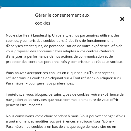
Gérer le consentement aux
cookies
Notre site Heart Leadership University et nos partenaires utilisent des
cookies, y compris des cookies tiers, à des fins de fonctionnement,
d’analyses statistiques, de personnalisation de votre expérience, afin de
vous proposer des contenus ciblés adaptés à vos centres d’intérêts,
INFOS
PLAN DU SITE
d’analyser la performance de nos actions de communication et de
proposer des contenus personnalisés y compris sur les réseaux sociaux.
TÉLÉCHARGER LA
HLU
BROCHURE
Vous pouvez accepter ces cookies en cliquant sur « Tout accepter »,
PRÉSENTATION
refuser tous les cookies en cliquant sur « Tout refuser » ou cliquer sur «
CONDITIONS GÉNÉRALES
RECHERCHE
Paramétrer » pour gérer vos préférences.
D'UTILISATION
NOUS SOUTENIR
Toutefois, si vous bloquez certains types de cookies, votre expérience de
NOUS CONTACTER
navigation et les services que nous sommes en mesure de vous offrir
peuvent être impactés.
PRESSE
Nous conservons votre choix pendant 6 mois. Vous pouvez changer d’avis
à tout moment et modifier vos préférences en cliquant sur l’icône «
Paramétrer les cookies » en bas de chaque page de notre site ou en
INSCRIPTION À LA NEWSLETTER MENSUELLE