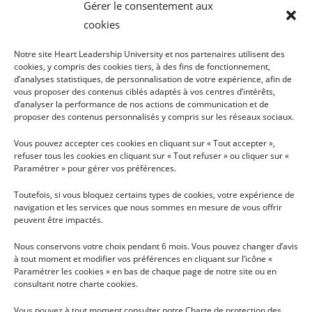
Gérer le consentement aux
cookies
Notre site Heart Leadership University et nos partenaires utilisent des
cookies, y compris des cookies tiers, à des fins de fonctionnement,
d’analyses statistiques, de personnalisation de votre expérience, afin de
vous proposer des contenus ciblés adaptés à vos centres d’intérêts,
INFOS
PLAN DU SITE
d’analyser la performance de nos actions de communication et de
proposer des contenus personnalisés y compris sur les réseaux sociaux.
TÉLÉCHARGER LA
HEART LEADERSHIP
Vous pouvez accepter ces cookies en cliquant sur « Tout accepter »,
BROCHURE
UNIVERSITY
refuser tous les cookies en cliquant sur « Tout refuser » ou cliquer sur «
CONDITIONS GÉNÉRALES
PARCOURS DU COEUR AUX
Paramétrer » pour gérer vos préférences.
D'UTILISATION
ACTES
Toutefois, si vous bloquez certains types de cookies, votre expérience de
RECHERCHE
navigation et les services que nous sommes en mesure de vous offrir
HLU VOUS PARTAGE
peuvent être impactés.
LES NEWS
Nous conservons votre choix pendant 6 mois. Vous pouvez changer d’avis
NOUS SOUTENIR
à tout moment et modifier vos préférences en cliquant sur l’icône «
Paramétrer les cookies » en bas de chaque page de notre site ou en
NOUS CONTACTER
consultant notre charte cookies.
Vous pouvez à tout moment consulter notre Charte de protection des