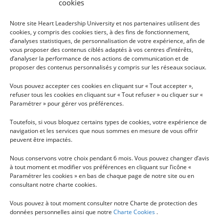
cookies
Notre site Heart Leadership University et nos partenaires utilisent des
cookies, y compris des cookies tiers, à des fins de fonctionnement,
d’analyses statistiques, de personnalisation de votre expérience, afin de
vous proposer des contenus ciblés adaptés à vos centres d’intérêts,
INFOS
PLAN DU SITE
d’analyser la performance de nos actions de communication et de
proposer des contenus personnalisés y compris sur les réseaux sociaux.
TÉLÉCHARGER LA
HEART LEADERSHIP
Vous pouvez accepter ces cookies en cliquant sur « Tout accepter »,
BROCHURE
UNIVERSITY
refuser tous les cookies en cliquant sur « Tout refuser » ou cliquer sur «
CONDITIONS GÉNÉRALES
PARCOURS DU COEUR AUX
Paramétrer » pour gérer vos préférences.
D'UTILISATION
ACTES
Toutefois, si vous bloquez certains types de cookies, votre expérience de
RECHERCHE
navigation et les services que nous sommes en mesure de vous offrir
HLU VOUS PARTAGE
peuvent être impactés.
LES NEWS
Nous conservons votre choix pendant 6 mois. Vous pouvez changer d’avis
NOUS SOUTENIR
à tout moment et modifier vos préférences en cliquant sur l’icône «
Paramétrer les cookies » en bas de chaque page de notre site ou en
NOUS CONTACTER
consultant notre charte cookies.
Vous pouvez à tout moment consulter notre Charte de protection des
données personnelles ainsi que notre
Charte Cookies
.
INSCRIPTION À LA NEWSLETTER MENSUELLE