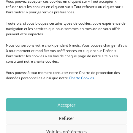
Vous pouvez accepter ces cookies en cliquant sur « Tout accepter »,
PRÉSENTATION
refuser tous les cookies en cliquant sur « Tout refuser » ou cliquer sur «
CONDITIONS GÉNÉRALES
RECHERCHE
Paramétrer » pour gérer vos préférences.
D'UTILISATION
NOUS SOUTENIR
Toutefois, si vous bloquez certains types de cookies, votre expérience de
NOUS CONTACTER
navigation et les services que nous sommes en mesure de vous offrir
peuvent être impactés.
PRESSE
Nous conservons votre choix pendant 6 mois. Vous pouvez changer d’avis
à tout moment et modifier vos préférences en cliquant sur l’icône «
Paramétrer les cookies » en bas de chaque page de notre site ou en
INSCRIPTION À LA NEWSLETTER MENSUELLE
consultant notre charte cookies.
Vous pouvez à tout moment consulter notre Charte de protection des
données personnelles ainsi que notre
Charte Cookies
.
S'INSCRIRE
Accepter
Heart Leadership University Droits d'auteur © 2026 Tous
Refuser
droits réservés
Voir les préférences
Ugocom Paris – Avignon Création Site Internet –