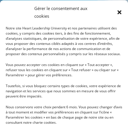
Gérer le consentement aux
cookies
Notre site Heart Leadership University et nos partenaires utilisent des
cookies, y compris des cookies tiers, à des fins de fonctionnement,
d’analyses statistiques, de personnalisation de votre expérience, afin de
vous proposer des contenus ciblés adaptés à vos centres d’intérêts,
INFOS
PLAN DU SITE
d’analyser la performance de nos actions de communication et de
proposer des contenus personnalisés y compris sur les réseaux sociaux.
TÉLÉCHARGER LA
HLU
BROCHURE
PRÉSENTATION
Vous pouvez accepter ces cookies en cliquant sur « Tout accepter »,
refuser tous les cookies en cliquant sur « Tout refuser » ou cliquer sur «
CONDITIONS GÉNÉRALES
RECHERCHE
Paramétrer » pour gérer vos préférences.
D'UTILISATION
NOUS SOUTENIR
Toutefois, si vous bloquez certains types de cookies, votre expérience de
NOUS CONTACTER
navigation et les services que nous sommes en mesure de vous offrir
peuvent être impactés.
PRESSE
Nous conservons votre choix pendant 6 mois. Vous pouvez changer d’avis
à tout moment et modifier vos préférences en cliquant sur l’icône «
Paramétrer les cookies » en bas de chaque page de notre site ou en
INSCRIPTION À LA NEWSLETTER MENSUELLE
consultant notre charte cookies.