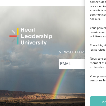
compris des 
personnalisa
adaptés à vo
communicati
sociaux.
Vous pouvez 
cookies en c
préférences
Toutefois, s
les service
NEWSLETTER SUBSCRIPT
Nous conser
HIP UNIVERSITY
moment et mo
en bas de ch
Vous pouvez
personnelle
Ac