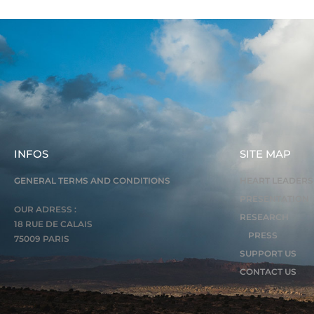
INFOS
SITE MAP
GENERAL TERMS AND CONDITIONS
HEART LEADERS
PRESENTATION
OUR ADRESS :
RESEARCH
18 RUE DE CALAIS
PRESS
75009 PARIS
SUPPORT US
CONTACT US