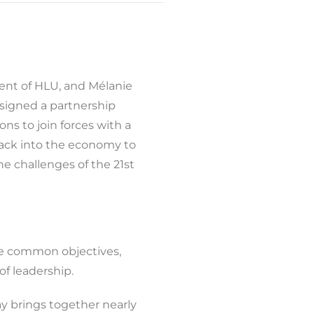
dent of HLU, and Mélanie
 signed a partnership
ns to join forces with a
ack into the economy to
he challenges of the 21st
re common objectives,
of leadership.
y brings together nearly