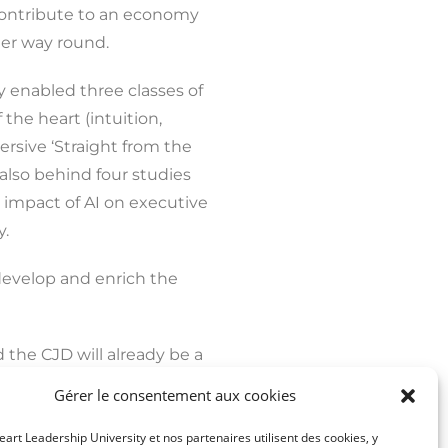
ontribute to an economy
her way round.
y enabled three classes of
 the heart (intuition,
rsive ‘Straight from the
 also behind four studies
 impact of AI on executive
y.
evelop and enrich the
 the CJD will already be a
 2024, with AI and its
Gérer le consentement aux cookies
 as the main theme.
eart Leadership University et nos partenaires utilisent des cookies, y